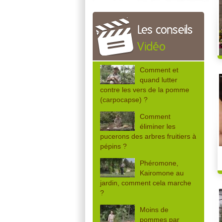
Les conseils
Vidéo
Comment et
quand lutter
contre les vers de la pomme
(carpocapse) ?
Comment
éliminer les
pucerons des arbres fruitiers à
pépins ?
Phéromone,
Kairomone au
jardin, comment cela marche
?
Moins de
pommes par