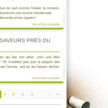
ires du sud comme l'olivier, le romarin,
e donneront une touche méridionale.
erranée et les cigales !
Voir la fiche complète
 SAVEURS PRÈS DU
s qui bat son plein, voici une idée
! Et n'oubliez pas que la plupart des
te l'année, soit en les faisant sécher,
Voir la fiche complète
9
10
11
12
…
»
»»