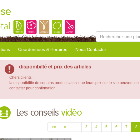
ise
tal
tions
Coordonnées & Horaires
Nous Contacter
disponibilté et prix des articles
Chers clients ,
la disponibilité de certains produits ainsi que leurs prix sur le site peuvent ne
contacter pour confirmation .
Les conseils
vidéo
««
«
…
3
4
5
6
7
8