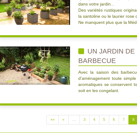
dans votre jardin...
Des variétés rustiques origina
la santoline ou le laurier ros
Ne manquent plus que la Médit
UN JARDIN DE
BARBECUE
Avec la saison des barbecue
d'aménagement toute simple 
aromatiques se conservent tou
soit en les congelant.
««
«
…
3
4
5
6
7
8