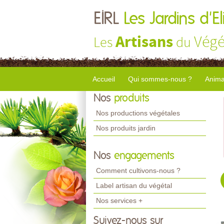
EIRL
Les Jardins d'El
Artisans
Végé
Les
du
Accueil
Qui sommes-nous ?
Anima
Nos
produits
Nos productions végétales
Nos produits jardin
Nos
engagements
Comment cultivons-nous ?
Label artisan du végétal
Nos services +
Suivez-nous sur