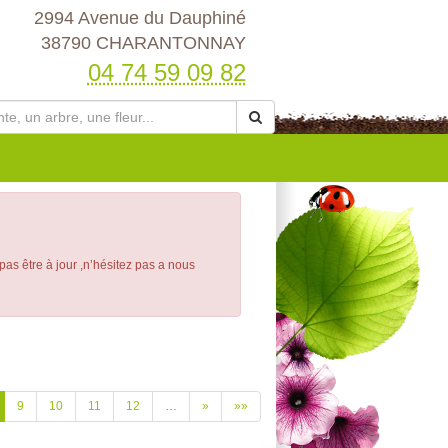
2994 Avenue du Dauphiné
38790 CHARANTONNAY
04 74 59 09 82
 pas être à jour ,n’hésitez pas a nous
9
10
11
12
…
»
»»