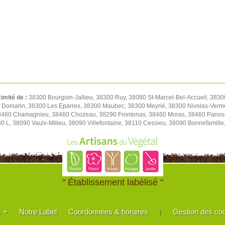
ximité de :
38300 Bourgoin-Jallieu, 38300 Ruy, 38080 St-Marcel-Bel-Accueil, 3830
0 Domarin, 38300 Les Eparres, 38300 Maubec, 38300 Meyrié, 38300 Nivolas-Verm
38460 Chamagnieu, 38460 Chozeau, 38290 Frontonas, 38460 Moras, 38460 Panoss
80 L, 38090 Vaulx-Milieu, 38090 Villefontaine, 38110 Cessieu, 38090 Bonnefamil
" Établissement labélisé "
s +
Notre Label
Coordonnées & horaires
Gestion des co
|