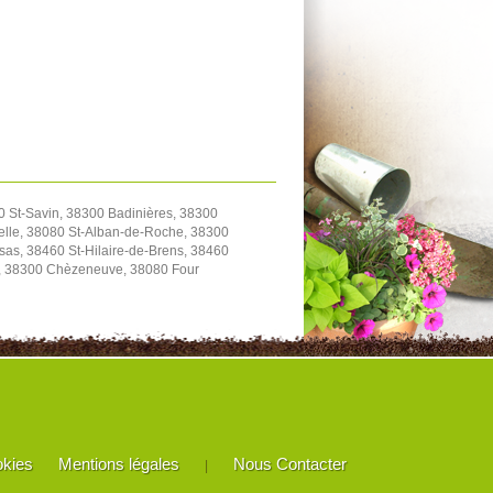
0 St-Savin, 38300 Badinières, 38300
elle, 38080 St-Alban-de-Roche, 38300
as, 38460 St-Hilaire-de-Brens, 38460
le, 38300 Chèzeneuve, 38080 Four
okies
Mentions légales
Nous Contacter
|