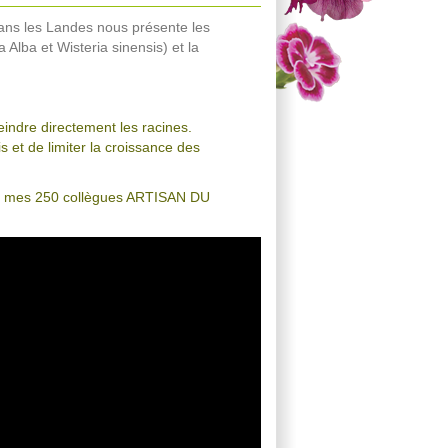
ans les Landes nous présente les
 Alba et Wisteria sinensis) et la
eindre directement les racines.
 et de limiter la croissance des
n de mes 250 collègues ARTISAN DU