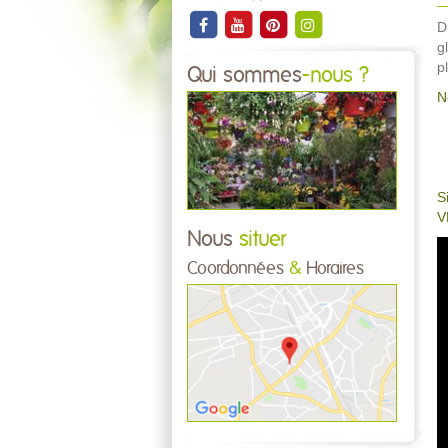
D
g
p
Qui sommes
-nous ?
N
S
V
Nous
situer
Coordonnées
&
Horaires