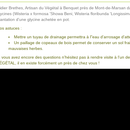
idier Brethes, Artisan du Végétal à Benquet près de Mont-de-Marsan d
lycines (Wisteria x formosa 'Showa Beni, Wisteria floribunda 'Longissima
lantation d'une glycine achetée en pot.
os astuces :
Mettre un tuyau de drainage permettra à l"eau d'arrosage d'att
Un paillage de copeaux de bois permet de conserver un sol frais
mauvaises herbes.
i vous avez encore des questions n'hésitez pas à rendre visite à l'u
ÉGÉTAL, il en existe forcément un près de chez vous !