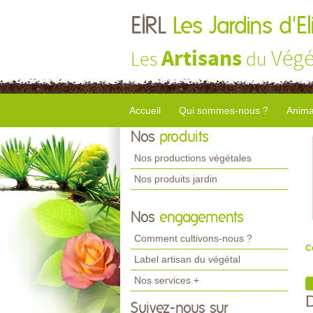
EIRL
Les Jardins d'El
Artisans
Végé
Les
du
Accueil
Qui sommes-nous ?
Anima
Nos
produits
Nos productions végétales
Nos produits jardin
Nos
engagements
Comment cultivons-nous ?
C
Label artisan du végétal
Nos services +
Suivez-nous sur