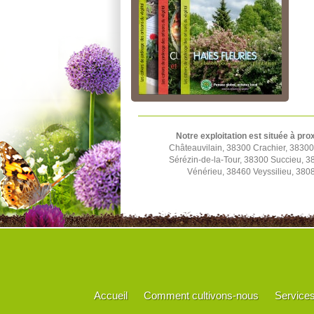
Notre exploitation est située à pro
Châteauvilain, 38300 Crachier, 3830
Sérézin-de-la-Tour, 38300 Succieu, 
Vénérieu, 38460 Veyssilieu, 380
Accueil
Comment cultivons-nous
Service