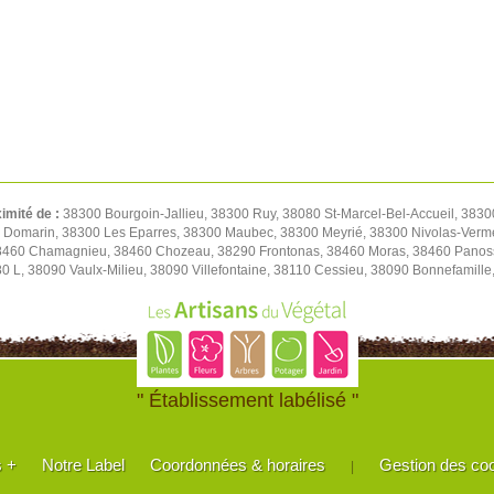
ximité de :
38300 Bourgoin-Jallieu, 38300 Ruy, 38080 St-Marcel-Bel-Accueil, 3830
0 Domarin, 38300 Les Eparres, 38300 Maubec, 38300 Meyrié, 38300 Nivolas-Verm
38460 Chamagnieu, 38460 Chozeau, 38290 Frontonas, 38460 Moras, 38460 Panoss
80 L, 38090 Vaulx-Milieu, 38090 Villefontaine, 38110 Cessieu, 38090 Bonnefamil
" Établissement labélisé "
s +
Notre Label
Coordonnées & horaires
Gestion des co
|