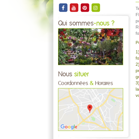
T
F
p
Qui sommes
-nous ?
R
f
P
1
f
2
p
Nous
situer
g
3
Coordonnées
&
Horaires
l
v