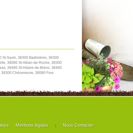
0 St-Savin, 38300 Badinières, 38300
elle, 38080 St-Alban-de-Roche, 38300
as, 38460 St-Hilaire-de-Brens, 38460
le, 38300 Chèzeneuve, 38080 Four
okies
Mentions légales
Nous Contacter
|