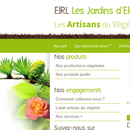
EIRL
Les Jardins d'El
Artisans
Végé
Les
du
Accueil
Qui sommes-nous ?
Anima
Nos
produits
Nos productions végétales
Nos produits jardin
Nos
engagements
Comment cultivons-nous ?
C
Label artisan du végétal
Nos services +
Suivez-nous sur