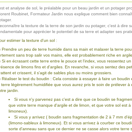
est et analyse de sol, le préalable pour un beau jardin et un potager pro
lorent Roubinet, Formateur Jardin nous explique comment bien connaître
otager.
econnaître la texture de la terre de son jardin ou potager, c'est à dire
ondamentale pour apprécier le potentiel de sa terre et adapter ses prati
our estimer la texture d'un sol :
) Prendre un peu de terre humide dans sa main et malaxer la terre pour 
ortement sans trop salir vos mains, elle est probablement riche en argile
) Si en écrasant cette terre entre le pouce et l'index, vous ressentez un
résence de limons fins et d'argiles. En revanche, si vous sentez des pe
rattent et crissent, il s'agit de sables plus ou moins grossiers.
) Réaliser le test du boudin : Cela consiste à essayer à faire un boud
a terre légèrement humidifiée que vous aurez pris le soin de prélever à 
otre jardin.
Si vous n'y parvenez pas c'est a dire que ce boudin se fragmen
que votre terre manque d'argile et de limon, et que votre sol est 
limoneux).
Si vous y arrivez ( boudin sans fragmentation de 2 à 7 mm d'épai
(limono-sableux à limoneux). Et si vous arrivez à courber ce boud
sorte d'anneau sans que ce dernier ne se casse alors votre terre 