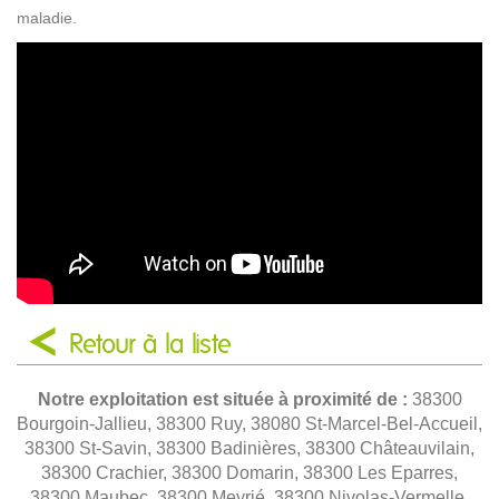
maladie.
Retour à la liste
Notre exploitation est située à proximité de :
38300
Bourgoin-Jallieu, 38300 Ruy, 38080 St-Marcel-Bel-Accueil,
38300 St-Savin, 38300 Badinières, 38300 Châteauvilain,
38300 Crachier, 38300 Domarin, 38300 Les Eparres,
38300 Maubec, 38300 Meyrié, 38300 Nivolas-Vermelle,