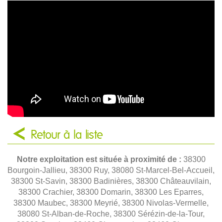
Retour à la liste
Notre exploitation est située à proximité de :
38300
Bourgoin-Jallieu, 38300 Ruy, 38080 St-Marcel-Bel-Accueil,
38300 St-Savin, 38300 Badinières, 38300 Châteauvilain,
38300 Crachier, 38300 Domarin, 38300 Les Eparres,
38300 Maubec, 38300 Meyrié, 38300 Nivolas-Vermelle,
38080 St-Alban-de-Roche, 38300 Sérézin-de-la-Tour,