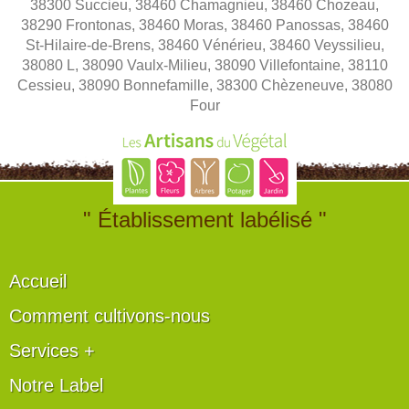
38300 Succieu, 38460 Chamagnieu, 38460 Chozeau,
38290 Frontonas, 38460 Moras, 38460 Panossas, 38460
St-Hilaire-de-Brens, 38460 Vénérieu, 38460 Veyssilieu,
38080 L, 38090 Vaulx-Milieu, 38090 Villefontaine, 38110
Cessieu, 38090 Bonnefamille, 38300 Chèzeneuve, 38080
Four
" Établissement labélisé "
Accueil
Comment cultivons-nous
Services +
Notre Label