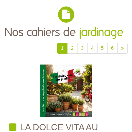
Nos cahiers de
jardinage
1
2
3
4
5
6
»
LA DOLCE VITA AU