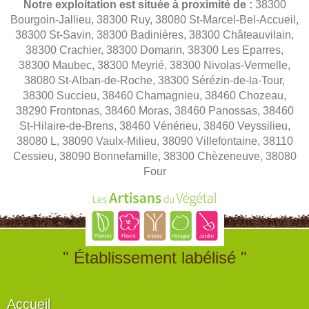
Notre exploitation est située à proximité de :
38300
Bourgoin-Jallieu, 38300 Ruy, 38080 St-Marcel-Bel-Accueil,
38300 St-Savin, 38300 Badinières, 38300 Châteauvilain,
38300 Crachier, 38300 Domarin, 38300 Les Eparres,
38300 Maubec, 38300 Meyrié, 38300 Nivolas-Vermelle,
38080 St-Alban-de-Roche, 38300 Sérézin-de-la-Tour,
38300 Succieu, 38460 Chamagnieu, 38460 Chozeau,
38290 Frontonas, 38460 Moras, 38460 Panossas, 38460
St-Hilaire-de-Brens, 38460 Vénérieu, 38460 Veyssilieu,
38080 L, 38090 Vaulx-Milieu, 38090 Villefontaine, 38110
Cessieu, 38090 Bonnefamille, 38300 Chèzeneuve, 38080
Four
" Établissement labélisé "
Accueil