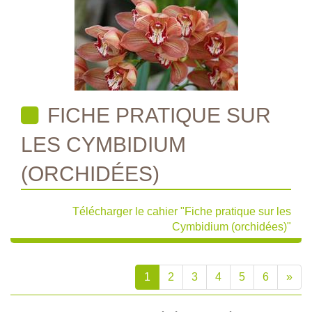
FICHE PRATIQUE SUR
LES CYMBIDIUM
(ORCHIDÉES)
Télécharger le cahier "Fiche pratique sur les
Cymbidium (orchidées)"
1
2
3
4
5
6
»