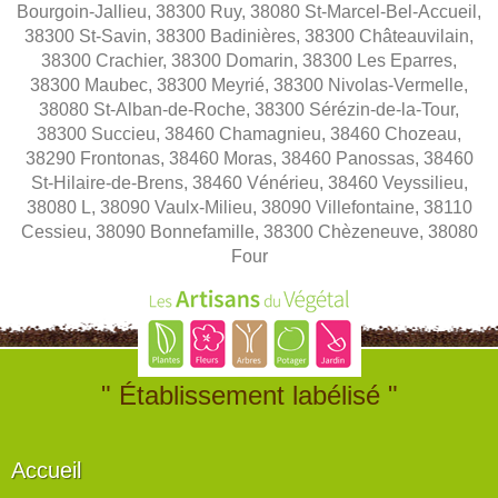
Bourgoin-Jallieu, 38300 Ruy, 38080 St-Marcel-Bel-Accueil,
38300 St-Savin, 38300 Badinières, 38300 Châteauvilain,
38300 Crachier, 38300 Domarin, 38300 Les Eparres,
38300 Maubec, 38300 Meyrié, 38300 Nivolas-Vermelle,
38080 St-Alban-de-Roche, 38300 Sérézin-de-la-Tour,
38300 Succieu, 38460 Chamagnieu, 38460 Chozeau,
38290 Frontonas, 38460 Moras, 38460 Panossas, 38460
St-Hilaire-de-Brens, 38460 Vénérieu, 38460 Veyssilieu,
38080 L, 38090 Vaulx-Milieu, 38090 Villefontaine, 38110
Cessieu, 38090 Bonnefamille, 38300 Chèzeneuve, 38080
Four
" Établissement labélisé "
Accueil