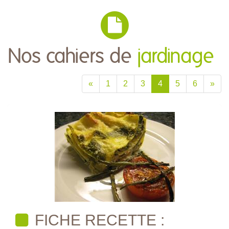
Nos cahiers de
jardinage
«
1
2
3
4
5
6
»
FICHE RECETTE :