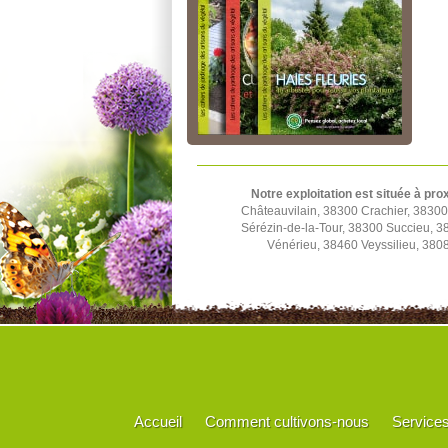
Notre exploitation est située à pro
Châteauvilain, 38300 Crachier, 3830
Sérézin-de-la-Tour, 38300 Succieu, 
Vénérieu, 38460 Veyssilieu, 380
Accueil
Comment cultivons-nous
Service