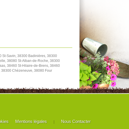
0 St-Savin, 38300 Badinières, 38300
elle, 38080 St-Alban-de-Roche, 38300
as, 38460 St-Hilaire-de-Brens, 38460
le, 38300 Chèzeneuve, 38080 Four
okies
Mentions légales
Nous Contacter
|