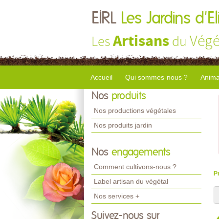
EIRL
Les Jardins d'El
Artisans
Végé
Les
du
Accueil
Qui sommes-nous ?
Anima
Nos
produits
Nos productions végétales
Nos produits jardin
Nos
engagements
Comment cultivons-nous ?
P
Label artisan du végétal
Nos services +
Suivez-nous sur