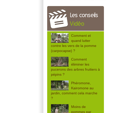
Les conseils
Vidéo
Comment et
quand lutter
contre les vers de la pomme
(carpocapse) ?
Comment
éliminer les
pucerons des arbres fruitiers à
pépins ?
Phéromone,
Kairomone au
jardin, comment cela marche
?
Moins de
pommes par