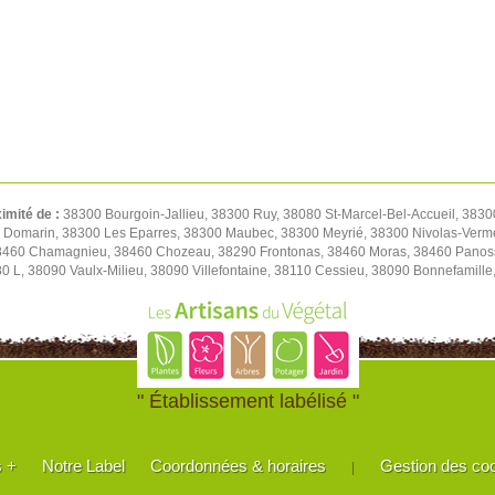
ximité de :
38300 Bourgoin-Jallieu, 38300 Ruy, 38080 St-Marcel-Bel-Accueil, 3830
0 Domarin, 38300 Les Eparres, 38300 Maubec, 38300 Meyrié, 38300 Nivolas-Verm
38460 Chamagnieu, 38460 Chozeau, 38290 Frontonas, 38460 Moras, 38460 Panoss
80 L, 38090 Vaulx-Milieu, 38090 Villefontaine, 38110 Cessieu, 38090 Bonnefamil
" Établissement labélisé "
s +
Notre Label
Coordonnées & horaires
Gestion des co
|