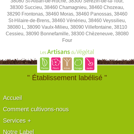
38080 St-Alban-de-Roche, 38300 Sérézin-de-la-Tour,
38300 Succieu, 38460 Chamagnieu, 38460 Chozeau,
38290 Frontonas, 38460 Moras, 38460 Panossas, 38460
St-Hilaire-de-Brens, 38460 Vénérieu, 38460 Veyssilieu,
38080 L, 38090 Vaulx-Milieu, 38090 Villefontaine, 38110
Cessieu, 38090 Bonnefamille, 38300 Chèzeneuve, 38080
Four
" Établissement labélisé "
Accueil
Comment cultivons-nous
Services +
Notre Label