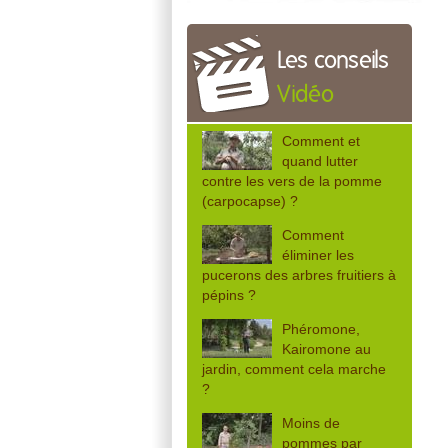
Les conseils
Vidéo
Comment et
quand lutter
contre les vers de la pomme
(carpocapse) ?
Comment
éliminer les
pucerons des arbres fruitiers à
pépins ?
Phéromone,
Kairomone au
jardin, comment cela marche
?
Moins de
pommes par