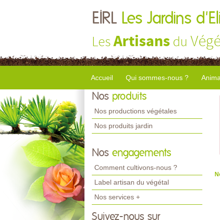
EIRL
Les Jardins d'El
Artisans
Végé
Les
du
Accueil
Qui sommes-nous ?
Anima
Nos
produits
Nos productions végétales
Nos produits jardin
Nos
engagements
Comment cultivons-nous ?
N
Label artisan du végétal
Nos services +
Suivez-nous sur