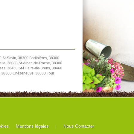
0 St-Savin, 38300 Badinières, 38300
elle, 38080 St-Alban-de-Roche, 38300
as, 38460 St-Hilaire-de-Brens, 38460
le, 38300 Chèzeneuve, 38080 Four
okies
Mentions légales
Nous Contacter
|