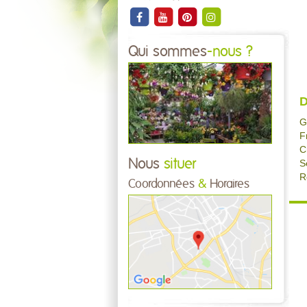
Qui sommes
-nous ?
D
G
F
C
Nous
situer
S
R
Coordonnées
&
Horaires