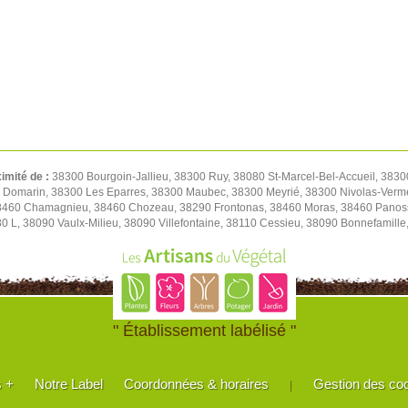
ximité de :
38300 Bourgoin-Jallieu, 38300 Ruy, 38080 St-Marcel-Bel-Accueil, 3830
0 Domarin, 38300 Les Eparres, 38300 Maubec, 38300 Meyrié, 38300 Nivolas-Verm
38460 Chamagnieu, 38460 Chozeau, 38290 Frontonas, 38460 Moras, 38460 Panoss
80 L, 38090 Vaulx-Milieu, 38090 Villefontaine, 38110 Cessieu, 38090 Bonnefamil
" Établissement labélisé "
s +
Notre Label
Coordonnées & horaires
Gestion des co
|