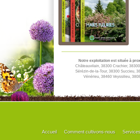
Notre exploitation est située à pro
Châteauvilain, 38300 Crachier, 3830
Sérézin-de-la-Tour, 38300 Succieu, 
Vénérieu, 38460 Veyssilieu, 380
Accueil
Comment cultivons-nous
Service