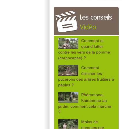
Les conseils
Vidéo
Comment et
quand lutter
contre les vers de la pomme
(carpocapse) ?
Comment
éliminer les
pucerons des arbres fruitiers à
pépins ?
Phéromone,
Kairomone au
jardin, comment cela marche
?
Moins de
pommes par