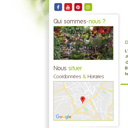
Qui sommes
-nous ?
D
L
-
-
Nous
situer
B
f
Coordonnées
&
Horaires