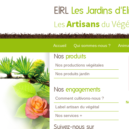
EIRL
Les Jardins d'El
Artisans
Végé
Les
du
Accueil
Qui sommes-nous ?
Anima
Nos
produits
Nos productions végétales
Nos produits jardin
Nos
engagements
Comment cultivons-nous ?
N
Label artisan du végétal
Nos services +
Suivez-nous sur