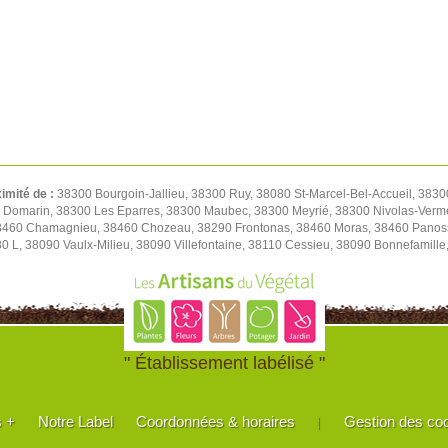
ximité de :
38300 Bourgoin-Jallieu, 38300 Ruy, 38080 St-Marcel-Bel-Accueil, 3830
0 Domarin, 38300 Les Eparres, 38300 Maubec, 38300 Meyrié, 38300 Nivolas-Verm
38460 Chamagnieu, 38460 Chozeau, 38290 Frontonas, 38460 Moras, 38460 Panoss
80 L, 38090 Vaulx-Milieu, 38090 Villefontaine, 38110 Cessieu, 38090 Bonnefamil
" Établissement labélisé "
s +
Notre Label
Coordonnées & horaires
Gestion des co
|