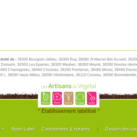
ximité de :
38300 Bourgoin-Jallieu, 38300 Ruy, 38080 St-Marcel-Bel-Accueil, 3830
0 Domarin, 38300 Les Eparres, 38300 Maubec, 38300 Meyrié, 38300 Nivolas-Verm
38460 Chamagnieu, 38460 Chozeau, 38290 Frontonas, 38460 Moras, 38460 Panoss
80 L, 38090 Vaulx-Milieu, 38090 Villefontaine, 38110 Cessieu, 38090 Bonnefamil
" Établissement labélisé "
s +
Notre Label
Coordonnées & horaires
Gestion des co
|