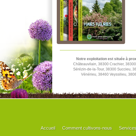
Notre exploitation est située à pro
Châteauvilain, 38300 Crachier, 3830
Sérézin-de-la-Tour, 38300 Succieu, 
Vénérieu, 38460 Veyssilieu, 380
Accueil
Comment cultivons-nous
Service