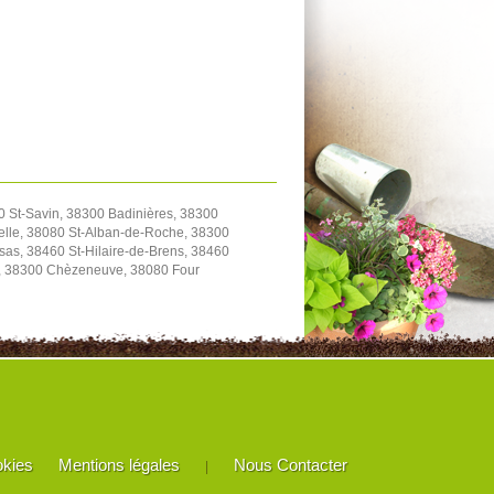
0 St-Savin, 38300 Badinières, 38300
elle, 38080 St-Alban-de-Roche, 38300
as, 38460 St-Hilaire-de-Brens, 38460
le, 38300 Chèzeneuve, 38080 Four
okies
Mentions légales
Nous Contacter
|