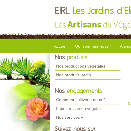
EIRL
Les Jardins d'El
Artisans
Végé
Les
du
Accueil
Qui sommes-nous ?
Anima
Nos
produits
Nos productions végétales
Nos produits jardin
Nos
engagements
Comment cultivons-nous ?
N
Label artisan du végétal
Nos services +
Suivez-nous sur