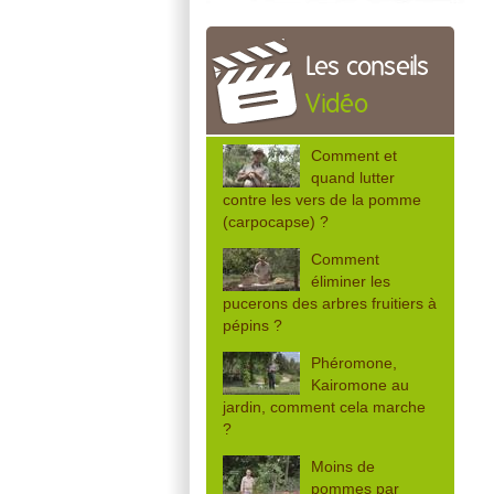
Les conseils
Vidéo
Comment et
quand lutter
contre les vers de la pomme
(carpocapse) ?
Comment
éliminer les
pucerons des arbres fruitiers à
pépins ?
Phéromone,
Kairomone au
jardin, comment cela marche
?
Moins de
pommes par