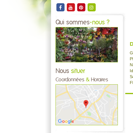
Qui sommes
-nous ?
D
G
P
N
Nous
situer
I
S
Coordonnées
&
Horaires
F