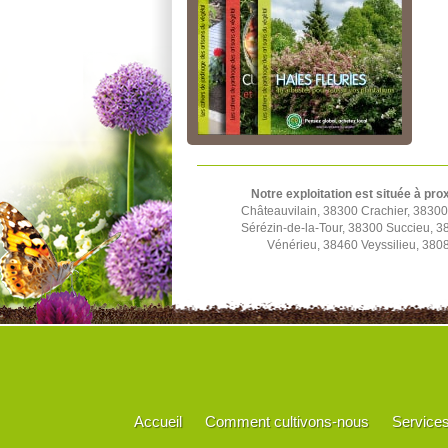
Notre exploitation est située à pro
Châteauvilain, 38300 Crachier, 3830
Sérézin-de-la-Tour, 38300 Succieu, 
Vénérieu, 38460 Veyssilieu, 380
Accueil
Comment cultivons-nous
Service