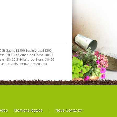
0 St-Savin, 38300 Badinières, 38300
elle, 38080 St-Alban-de-Roche, 38300
as, 38460 St-Hilaire-de-Brens, 38460
le, 38300 Chèzeneuve, 38080 Four
okies
Mentions légales
Nous Contacter
|