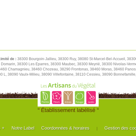
ximité de :
38300 Bourgoin-Jallieu, 38300 Ruy, 38080 St-Marcel-Bel-Accueil, 3830
0 Domarin, 38300 Les Eparres, 38300 Maubec, 38300 Meyrié, 38300 Nivolas-Verm
38460 Chamagnieu, 38460 Chozeau, 38290 Frontonas, 38460 Moras, 38460 Panoss
80 L, 38090 Vaulx-Milieu, 38090 Villefontaine, 38110 Cessieu, 38090 Bonnefamil
" Établissement labélisé "
s +
Notre Label
Coordonnées & horaires
Gestion des co
|