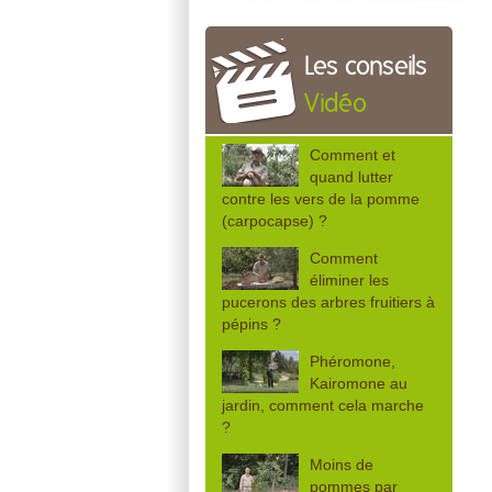
Les conseils
Vidéo
Comment et
quand lutter
contre les vers de la pomme
(carpocapse) ?
Comment
éliminer les
pucerons des arbres fruitiers à
pépins ?
Phéromone,
Kairomone au
jardin, comment cela marche
?
Moins de
pommes par