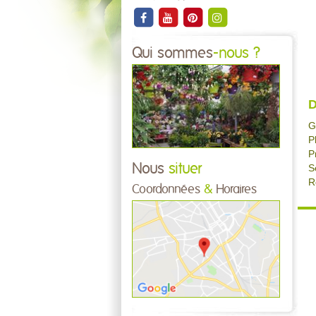
Qui sommes
-nous ?
D
G
P
P
Nous
situer
S
R
Coordonnées
&
Horaires