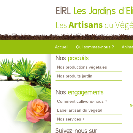
EIRL
Les Jardins d'El
Artisans
Végé
Les
du
Accueil
Qui sommes-nous ?
Anima
Nos
produits
Nos productions végétales
Nos produits jardin
Nos
engagements
Comment cultivons-nous ?
N
Label artisan du végétal
Nos services +
Suivez-nous sur