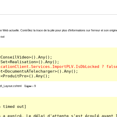
Web actuelle. Contrôlez la trace de la pile pour plus d'informations sur l'erreur et son origin
 out
ConseilVideo>().Any();

t<DocumentsATelecharger>().Any();

t<ProduitPro>().Any();
d\_Layout.cshtml
Ligne :
9
 timed out]

 a expiré. Le délai d'attente s'est écoulé avant l