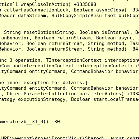
tion`1 wrapCloseInAction) +3335088

 callerHasConnectionLock, Boolean asyncClose) +334
Reader dataStream, BulkCopySimpleResultSet bulkCop
, String resetOptionsString, Boolean isInternal, B
runBehavior, Boolean returnStream, Boolean async, 
Behavior, Boolean returnStream, String method, Tas
ehavior, Boolean returnStream, String method) +84

nc`3 operation, TInterceptionContext interceptionC
CommandInterceptionContext interceptionContext) +5
tyCommand entityCommand, CommandBehavior behavior)
e inner exception for details.]

tyCommand entityCommand, CommandBehavior behavior)
, ObjectParameterCollection parameterValues) +1038
ategy executionStrategy, Boolean startLocalTransac
merator>b__31_0() +30

HPF\wwwroot\Areas\Front\Views\Shared\_Layout.cshtm