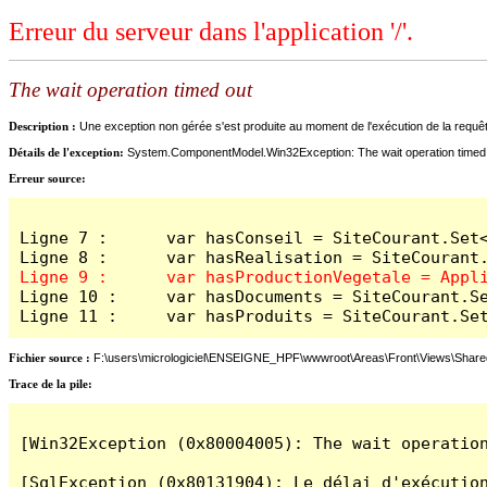
Erreur du serveur dans l'application '/'.
The wait operation timed out
Description :
Une exception non gérée s'est produite au moment de l'exécution de la requête 
Détails de l'exception:
System.ComponentModel.Win32Exception: The wait operation timed
Erreur source:
Ligne 7 :      var hasConseil = SiteCourant.Set<
Ligne 10 :     var hasDocuments = SiteCourant.Se
Ligne 11 :     var hasProduits = SiteCourant.Se
Fichier source :
F:\users\micrologiciel\ENSEIGNE_HPF\wwwroot\Areas\Front\Views\Share
Trace de la pile:
[Win32Exception (0x80004005): The wait operation
[SqlException (0x80131904): Le délai d'exécution