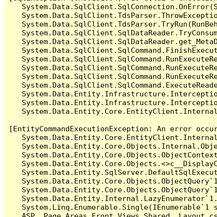
   System.Data.SqlClient.SqlConnection.OnError(S
   System.Data.SqlClient.TdsParser.ThrowExceptio
   System.Data.SqlClient.TdsParser.TryRun(RunBe
   System.Data.SqlClient.SqlDataReader.TryConsum
   System.Data.SqlClient.SqlDataReader.get_MetaD
   System.Data.SqlClient.SqlCommand.FinishExecu
   System.Data.SqlClient.SqlCommand.RunExecuteR
   System.Data.SqlClient.SqlCommand.RunExecuteR
   System.Data.SqlClient.SqlCommand.RunExecuteRe
   System.Data.SqlClient.SqlCommand.ExecuteReade
   System.Data.Entity.Infrastructure.Intercepti
   System.Data.Entity.Infrastructure.Interceptio
   System.Data.Entity.Core.EntityClient.Internal
[EntityCommandExecutionException: An error occur
   System.Data.Entity.Core.EntityClient.Internal
   System.Data.Entity.Core.Objects.Internal.Obje
   System.Data.Entity.Core.Objects.ObjectContex
   System.Data.Entity.Core.Objects.<>c__DisplayC
   System.Data.Entity.SqlServer.DefaultSqlExecut
   System.Data.Entity.Core.Objects.ObjectQuery`1
   System.Data.Entity.Core.Objects.ObjectQuery`1
   System.Data.Entity.Internal.LazyEnumerator`1.
   System.Linq.Enumerable.Single(IEnumerable`1 s
   ASP._Page_Areas_Front_Views_Shared__Layout_cs