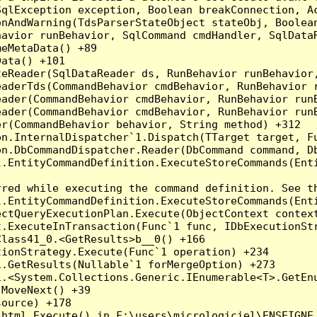
qlException exception, Boolean breakConnection, Ac
nAndWarning(TdsParserStateObject stateObj, Boolean
havior runBehavior, SqlCommand cmdHandler, SqlData
eMetaData() +89

ata() +101

teReader(SqlDataReader ds, RunBehavior runBehavior
eaderTds(CommandBehavior cmdBehavior, RunBehavior 
eader(CommandBehavior cmdBehavior, RunBehavior run
ader(CommandBehavior cmdBehavior, RunBehavior runB
r(CommandBehavior behavior, String method) +312

on.InternalDispatcher`1.Dispatch(TTarget target, Fu
n.DbCommandDispatcher.Reader(DbCommand command, Db
.EntityCommandDefinition.ExecuteStoreCommands(Enti
red while executing the command definition. See th
.EntityCommandDefinition.ExecuteStoreCommands(Enti
ctQueryExecutionPlan.Execute(ObjectContext context
t.ExecuteInTransaction(Func`1 func, IDbExecutionStr
lass41_0.<GetResults>b__0() +166

ionStrategy.Execute(Func`1 operation) +234

.GetResults(Nullable`1 forMergeOption) +273

.<System.Collections.Generic.IEnumerable<T>.GetEnu
MoveNext() +39

ource) +178

html.Execute() in F:\users\micrologiciel\ENSEIGNE_