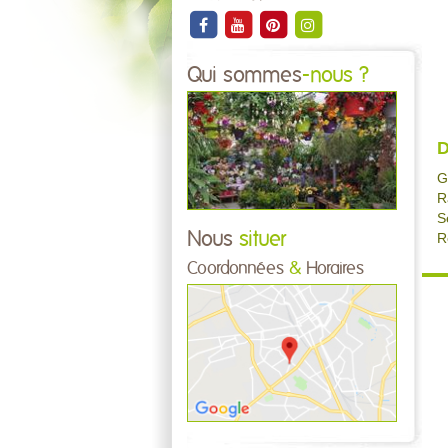
Qui sommes
-nous ?
D
G
R
S
Nous
situer
R
Coordonnées
&
Horaires