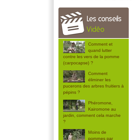
Les conseils
Vidéo
Comment et
quand lutter
contre les vers de la pomme
(carpocapse) ?
Comment
éliminer les
pucerons des arbres fruitiers à
pépins ?
Phéromone,
Kairomone au
jardin, comment cela marche
?
Moins de
pommes par