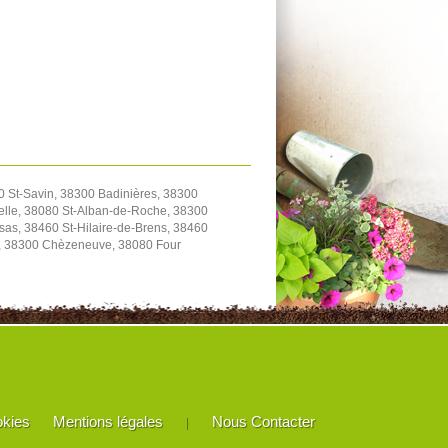
0 St-Savin, 38300 Badinières, 38300
elle, 38080 St-Alban-de-Roche, 38300
as, 38460 St-Hilaire-de-Brens, 38460
le, 38300 Chèzeneuve, 38080 Four
okies
Mentions légales
Nous Contacter
|