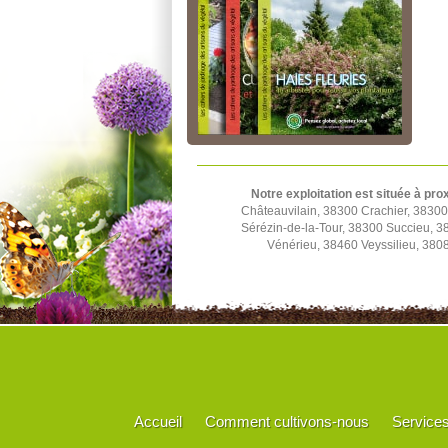
Notre exploitation est située à pro
Châteauvilain, 38300 Crachier, 3830
Sérézin-de-la-Tour, 38300 Succieu, 
Vénérieu, 38460 Veyssilieu, 380
Accueil
Comment cultivons-nous
Service