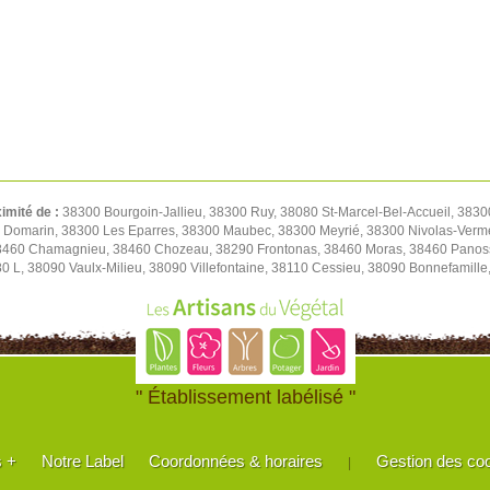
ximité de :
38300 Bourgoin-Jallieu, 38300 Ruy, 38080 St-Marcel-Bel-Accueil, 3830
0 Domarin, 38300 Les Eparres, 38300 Maubec, 38300 Meyrié, 38300 Nivolas-Verm
38460 Chamagnieu, 38460 Chozeau, 38290 Frontonas, 38460 Moras, 38460 Panoss
80 L, 38090 Vaulx-Milieu, 38090 Villefontaine, 38110 Cessieu, 38090 Bonnefamil
" Établissement labélisé "
s +
Notre Label
Coordonnées & horaires
Gestion des co
|