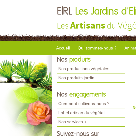
EIRL
Les Jardins d'El
Artisans
Végé
Les
du
Accueil
Qui sommes-nous ?
Anima
Nos
produits
Nos productions végétales
Nos produits jardin
Nos
engagements
Comment cultivons-nous ?
N
Label artisan du végétal
Nos services +
Suivez-nous sur