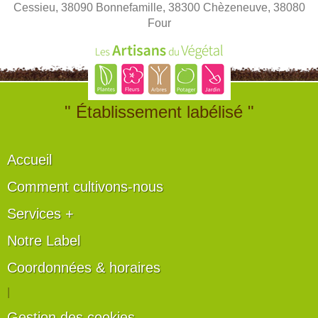
Cessieu, 38090 Bonnefamille, 38300 Chèzeneuve, 38080
Four
" Établissement labélisé "
Accueil
Comment cultivons-nous
Services +
Notre Label
Coordonnées & horaires
|
Gestion des cookies