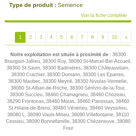
Type de produit :
Semence
Voir la fiche complète
1
2
3
4
5
6
7
8
9
10
»
Notre exploitation est située à proximité de :
38300
Bourgoin-Jallieu, 38300 Ruy, 38080 St-Marcel-Bel-Accueil,
38300 St-Savin, 38300 Badinières, 38300 Châteauvilain,
38300 Crachier, 38300 Domarin, 38300 Les Eparres,
38300 Maubec, 38300 Meyrié, 38300 Nivolas-Vermelle,
38080 St-Alban-de-Roche, 38300 Sérézin-de-la-Tour,
38300 Succieu, 38460 Chamagnieu, 38460 Chozeau,
38290 Frontonas, 38460 Moras, 38460 Panossas, 38460
St-Hilaire-de-Brens, 38460 Vénérieu, 38460 Veyssilieu,
38080 L, 38090 Vaulx-Milieu, 38090 Villefontaine, 38110
Cessieu, 38090 Bonnefamille, 38300 Chèzeneuve, 38080
Four