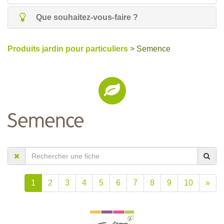
Que souhaitez-vous-faire ?
Produits jardin pour particuliers
> Semence
Semence
1
2
3
4
5
6
7
8
9
10
»