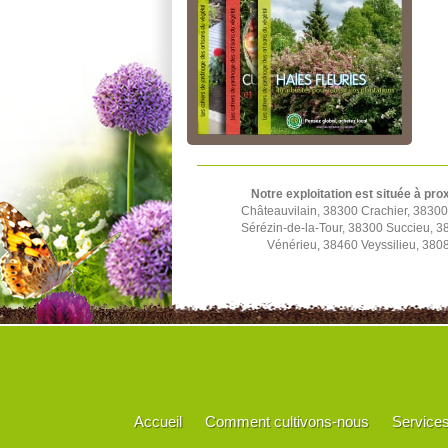
Notre exploitation est située à pro
Châteauvilain, 38300 Crachier, 3830
Sérézin-de-la-Tour, 38300 Succieu, 
Vénérieu, 38460 Veyssilieu, 380
Accueil
Comment cultivons-nous
Service