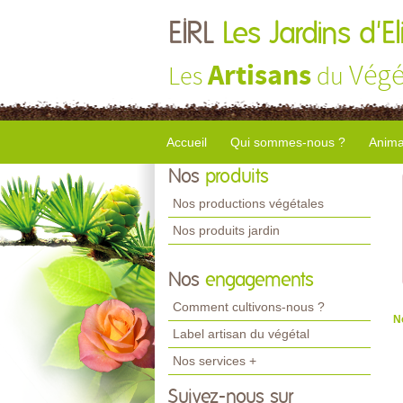
EIRL
Les Jardins d'El
Artisans
Végé
Les
du
Accueil
Qui sommes-nous ?
Anima
Nos
produits
Nos productions végétales
Nos produits jardin
Nos
engagements
Comment cultivons-nous ?
N
Label artisan du végétal
Nos services +
Suivez-nous sur