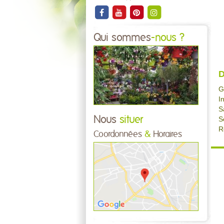
Qui sommes
-nous ?
D
G
I
S
Nous
situer
S
R
Coordonnées
&
Horaires