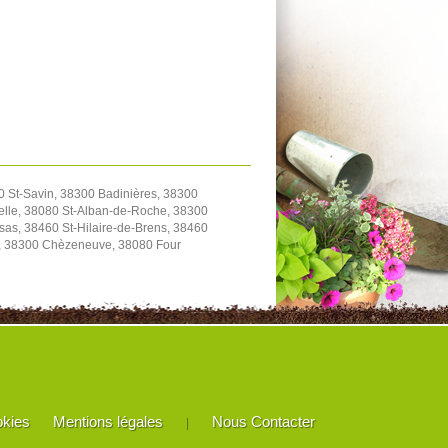
0 St-Savin, 38300 Badinières, 38300
elle, 38080 St-Alban-de-Roche, 38300
as, 38460 St-Hilaire-de-Brens, 38460
le, 38300 Chèzeneuve, 38080 Four
okies
Mentions légales
Nous Contacter
|