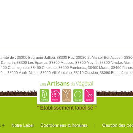
ximité de :
38300 Bourgoin-Jallieu, 38300 Ruy, 38080 St-Marcel-Bel-Accueil, 3830
0 Domarin, 38300 Les Eparres, 38300 Maubec, 38300 Meyrié, 38300 Nivolas-Verm
38460 Chamagnieu, 38460 Chozeau, 38290 Frontonas, 38460 Moras, 38460 Panoss
80 L, 38090 Vaulx-Milieu, 38090 Villefontaine, 38110 Cessieu, 38090 Bonnefamil
" Établissement labélisé "
s +
Notre Label
Coordonnées & horaires
Gestion des co
|