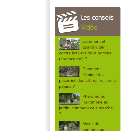
Les conseils
Vidéo
Comment et
quand lutter
contre les vers de la pomme
(carpocapse) ?
Comment
éliminer les
pucerons des arbres fruitiers à
pépins ?
Phéromone,
Kairomone au
jardin, comment cela marche
?
Moins de
pommes par