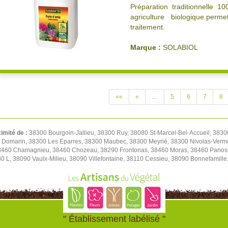
Préparation traditionnelle 10
agriculture biologique.perm
traitement.
Marque :
SOLABIOL
««
«
…
5
6
7
8
ximité de :
38300 Bourgoin-Jallieu, 38300 Ruy, 38080 St-Marcel-Bel-Accueil, 3830
0 Domarin, 38300 Les Eparres, 38300 Maubec, 38300 Meyrié, 38300 Nivolas-Verm
38460 Chamagnieu, 38460 Chozeau, 38290 Frontonas, 38460 Moras, 38460 Panoss
80 L, 38090 Vaulx-Milieu, 38090 Villefontaine, 38110 Cessieu, 38090 Bonnefamil
" Établissement labélisé "