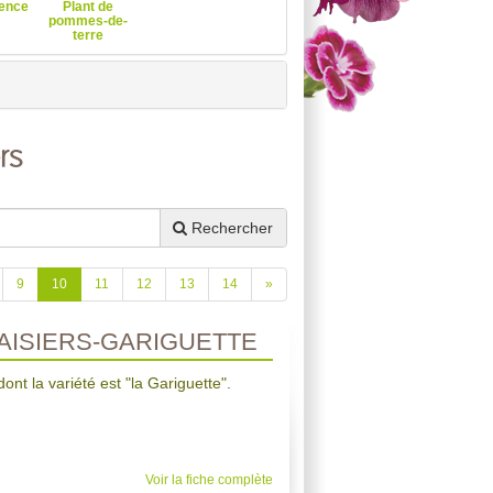
ence
Plant de
pommes-de-
terre
rs
Rechercher
9
10
11
12
13
14
»
AISIERS-GARIGUETTE
dont la variété est "la Gariguette".
Voir la fiche complète