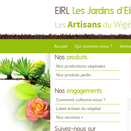
EIRL
Les Jardins d'El
Artisans
Végé
Les
du
Accueil
Qui sommes-nous ?
Anima
Nos
produits
Nos productions végétales
Nos produits jardin
Nos
engagements
Comment cultivons-nous ?
Label artisan du végétal
Nos services +
Suivez-nous sur