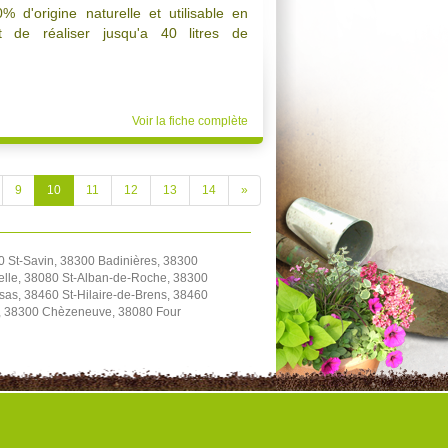
0% d'origine naturelle et utilisable en
et de réaliser jusqu'a 40 litres de
Voir la fiche complète
9
10
11
12
13
14
»
0 St-Savin, 38300 Badinières, 38300
elle, 38080 St-Alban-de-Roche, 38300
as, 38460 St-Hilaire-de-Brens, 38460
le, 38300 Chèzeneuve, 38080 Four