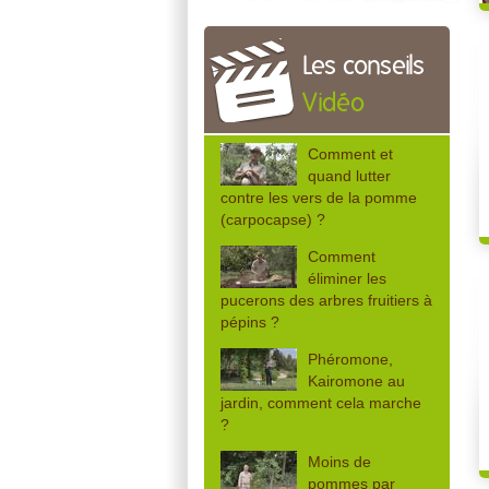
Les conseils
Vidéo
Comment et
quand lutter
contre les vers de la pomme
(carpocapse) ?
Comment
éliminer les
pucerons des arbres fruitiers à
pépins ?
Phéromone,
Kairomone au
jardin, comment cela marche
?
Moins de
pommes par